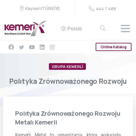
Kayseri/TÜRKİYE
444 7 489
Polski
Online Katalog
GRUPA KEMERLİ
Polıtyka
Zrównoważonego
Rozwoju
Polıtyka
Zrównoważonego
Rozwoju
Metalı
Kemerli
Kemerli Metal to organizacja, która wykazała