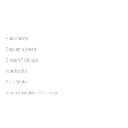
etmektedir.
Kurumsal
Hakkımızda
Başkanın Mesajı
Sistem Politikası
İdari Kadro
Sertifikalar
İnsan Kaynakları Politikası
İletişim
Bilgileri
O.S.B. 20. Cad. No:62